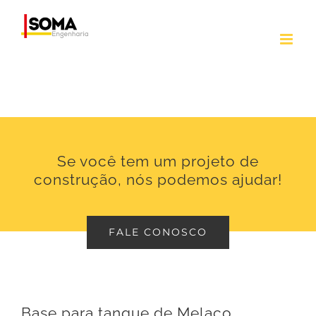
Ir
para
o
conteúdo
Se você tem um projeto de
construção, nós podemos ajudar!
FALE CONOSCO
Base para tanque de Melaço