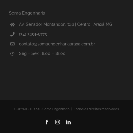
Soma Engenharia
Av. Senador Montandon, 746 | Centro | Araxá MG
(34) 3661-8775
contato@somaengenhariaaraxa.com.br
Seg – Sex . 8.00 – 18.00
COPYRIGHT 2026 Soma Engenharia | Todos os direitos reservados
Facebook
Instagram
LinkedIn