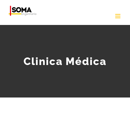
Ir
para
o
conteúdo
Clinica Médica