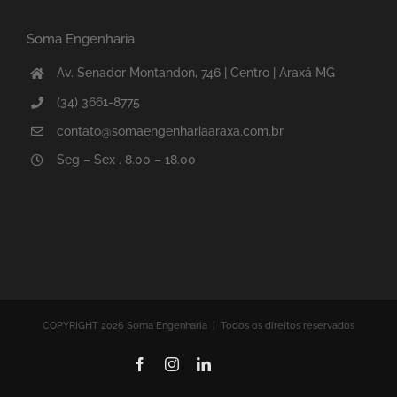
Soma Engenharia
Av. Senador Montandon, 746 | Centro | Araxá MG
(34) 3661-8775
contato@somaengenhariaaraxa.com.br
Seg – Sex . 8.00 – 18.00
COPYRIGHT 2026 Soma Engenharia | Todos os direitos reservados
Facebook
Instagram
LinkedIn