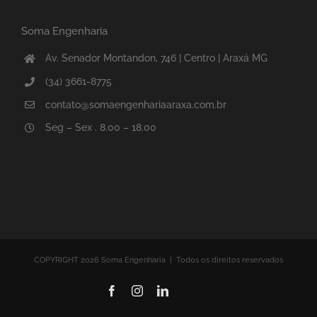
Soma Engenharia
Av. Senador Montandon, 746 | Centro | Araxá MG
(34) 3661-8775
contato@somaengenhariaaraxa.com.br
Seg – Sex . 8.00 – 18.00
COPYRIGHT 2026 Soma Engenharia | Todos os direitos reservados
Facebook
Instagram
LinkedIn