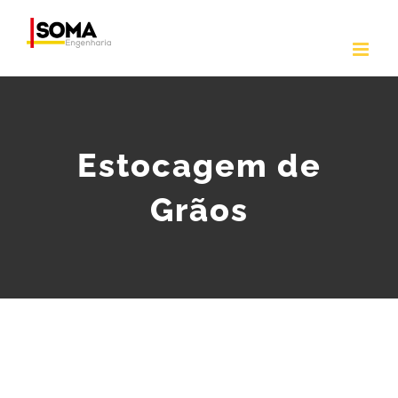
Ir
para
o
conteúdo
Estocagem de
Grãos