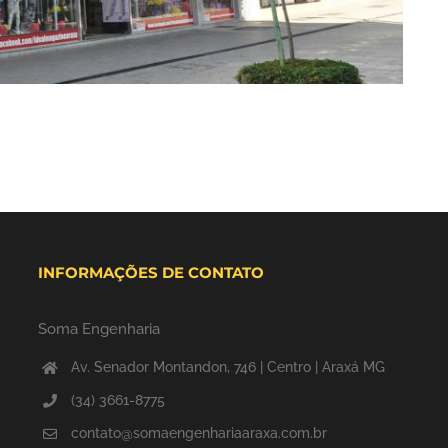
INFORMAÇÕES DE CONTATO
Soma Engenharia
Av. Senador Montandon, 746 | Centro | Araxá MG
(34) 3661-8775
contato@somaengenhariaaraxa.com.br