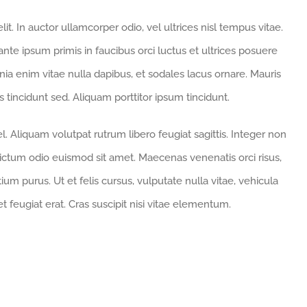
t. In auctor ullamcorper odio, vel ultrices nisl tempus vitae.
 ante ipsum primis in faucibus orci luctus et ultrices posuere
cinia enim vitae nulla dapibus, et sodales lacus ornare. Mauris
 tincidunt sed. Aliquam porttitor ipsum tincidunt.
. Aliquam volutpat rutrum libero feugiat sagittis. Integer non
ictum odio euismod sit amet. Maecenas venenatis orci risus,
um purus. Ut et felis cursus, vulputate nulla vitae, vehicula
et feugiat erat. Cras suscipit nisi vitae elementum.