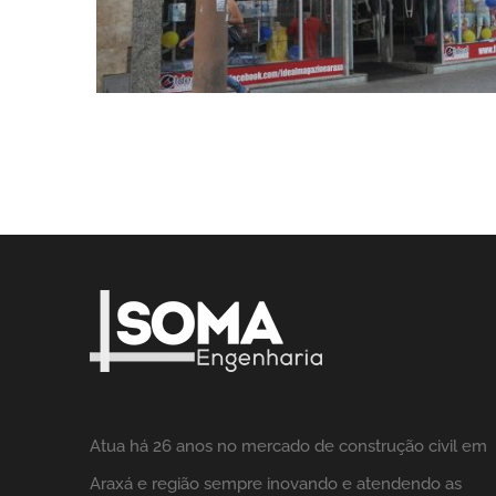
Atua há 26 anos no mercado de construção civil em
Araxá e região sempre inovando e atendendo as