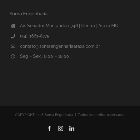
Soma Engenharia
Av. Senador Montandon, 746 | Centro | Araxá MG
(34) 3661-8775
contato@somaengenhariaaraxa.com.br
Seg – Sex . 8.00 – 18.00
COPYRIGHT 2026 Soma Engenharia | Todos os direitos reservados
Facebook
Instagram
LinkedIn