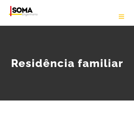
Ir
para
o
conteúdo
Residência familiar