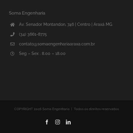
Soma Engenharia
Av. Senador Montandon, 746 | Centro | Araxá MG
(34) 3661-8775
contato@somaengenhariaaraxa.com.br
Seg – Sex . 8.00 – 18.00
COPYRIGHT 2026 Soma Engenharia | Todos os direitos reservados
Facebook
Instagram
LinkedIn