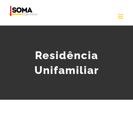
Ir
para
o
conteúdo
Residência
Unifamiliar