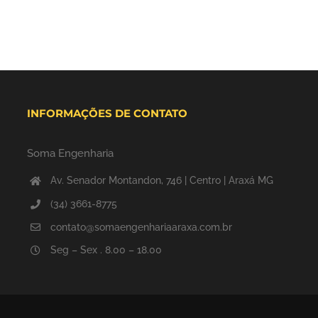
INFORMAÇÕES DE CONTATO
Soma Engenharia
Av. Senador Montandon, 746 | Centro | Araxá MG
(34) 3661-8775
contato@somaengenhariaaraxa.com.br
Seg – Sex . 8.00 – 18.00